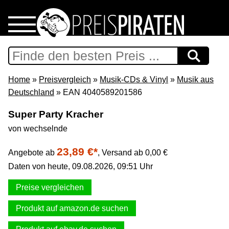
Home
Download
Home
»
Preisvergleich
»
Musik-CDs & Vinyl
»
Musik aus
Deutschland
» EAN 4040589201586
Preispiraten auf Facebook
Super Party Kracher
von wechselnde
Support & Newsletter
23,89 €*
Angebote ab
,
Versand ab 0,00 €
Presse
Daten von heute, 09.08.2026, 09:51 Uhr
Datenschutz
Preise vergleichen
Produkt auf amazon.de suchen
Impressum