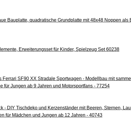
e Bauplatte, quadratische Grundplatte mit 48x48 Noppen als Ba
emente, Erweiterungsset für Kinder, Spielzeug Set 60238
errari SF90 XX Stradale Sportwagen - Modellbau mit sammelba
 für Jungen ab 9 Jahren und Motorsportfans - 77254
- DIY Tischdeko und Kerzenständer mit Beeren, Sternen, Laub -
n für Mädchen und Jungen ab 12 Jahren - 40743