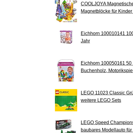
COOLJOYA Magnetische B
Magnetblöcke für Kinder 
Eichhorn 100010141 100 
Jahr
Eichhorn 100050161 50 b
Buchenholz, Motorikspiel
LEGO 11023 Classic Grün
weitere LEGO Sets
LEGO Speed Champions A
baubares Modellauto fü