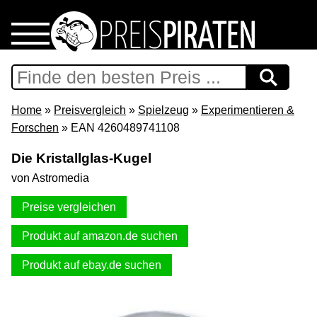
Home
Download
Home
»
Preisvergleich
»
Spielzeug
»
Experimentieren &
Forschen
» EAN 4260489741108
Preispiraten auf Facebook
Die Kristallglas-Kugel
von Astromedia
Support & Newsletter
Preise vergleichen
Presse
Produkt auf amazon.de suchen
Datenschutz
Produkt auf ebay.de suchen
Impressum