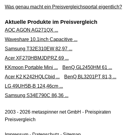
Was genau macht ein Preisvergleichsportal eigentlich?
Aktuelle Produkte im Preisvergleich
AOC AGON AG271QX ...
Waveshare 10.1inch Capacitive ...
Samsung T32E310EW 82,97 ...
Acer XF270HBMJDPRZ 69 ...
KKmoon Portable Mini ...
BenQ GL2450HM 61 ...
Acer K2 K242HQLCbid ...
BenQ BL3201PT 81,3 ...
LG 49UH5B-B 124,46cm ...
Samsung S34E790C 86,36 ...
2003 - 2026 metaspinner net GmbH - Preispiraten
Preisvergleich
Impressum
-
Datenschutz
-
Sitemap