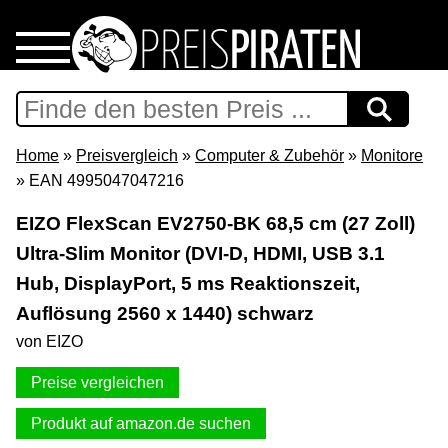
Home
Download
Home
»
Preisvergleich
»
Computer & Zubehör
»
Monitore
» EAN 4995047047216
Preispiraten auf Facebook
EIZO FlexScan EV2750-BK 68,5 cm (27 Zoll)
Ultra-Slim Monitor (DVI-D, HDMI, USB 3.1
Support & Newsletter
Hub, DisplayPort, 5 ms Reaktionszeit,
Presse
Auflösung 2560 x 1440) schwarz
von EIZO
Datenschutz
Preise vergleichen
Impressum
Produkt auf amazon.de suchen