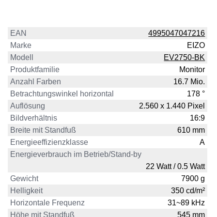
EAN
4995047047216
Marke
EIZO
Modell
EV2750-BK
Produktfamilie
Monitor
Anzahl Farben
16.7 Mio.
Betrachtungswinkel horizontal
178 °
Auflösung
2.560 x 1.440 Pixel
Bildverhältnis
16:9
Breite mit Standfuß
610 mm
Energieeffizienzklasse
A
Energieverbrauch im Betrieb/Stand-by
22 Watt / 0.5 Watt
Gewicht
7900 g
Helligkeit
350 cd/m²
Horizontale Frequenz
31~89 kHz
Höhe mit Standfuß
545 mm