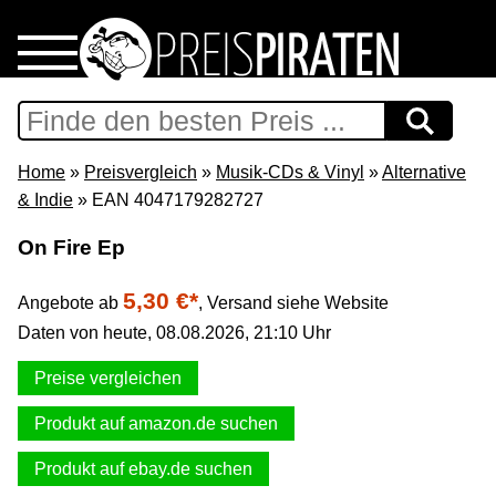
Home
Download
Home
»
Preisvergleich
»
Musik-CDs & Vinyl
»
Alternative
& Indie
» EAN 4047179282727
Preispiraten auf Facebook
On Fire Ep
Support & Newsletter
5,30 €*
Angebote ab
,
Versand siehe Website
Daten von heute, 08.08.2026, 21:10 Uhr
Presse
Preise vergleichen
Datenschutz
Produkt auf amazon.de suchen
Impressum
Produkt auf ebay.de suchen